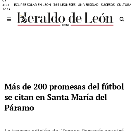
09
ECLIPSE SOLAR EN LEÓN
365 LEONESES
UNIVERSIDAD
SUCESOS
CULTURA
AGO
2026
Más de 200 promesas del fútbol
se citan en Santa María del
Páramo
La tercera edición del Torneo Paramés reunirá