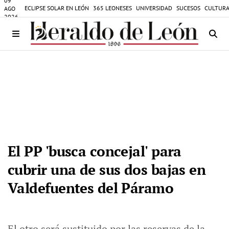
09
ECLIPSE SOLAR EN LEÓN
365 LEONESES
UNIVERSIDAD
SUCESOS
CULTURA
AGO
2026
El PP 'busca concejal' para
cubrir una de sus dos bajas en
Valdefuentes del Páramo
El otro será sustituido por las reservas de la