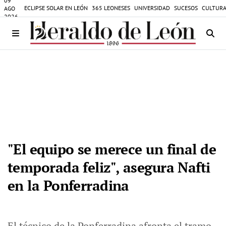
09
ECLIPSE SOLAR EN LEÓN
365 LEONESES
UNIVERSIDAD
SUCESOS
CULTURA
AGO
2026
"El equipo se merece un final de
temporada feliz", asegura Nafti
en la Ponferradina
El técnico de la Ponferradina afronta el tramo