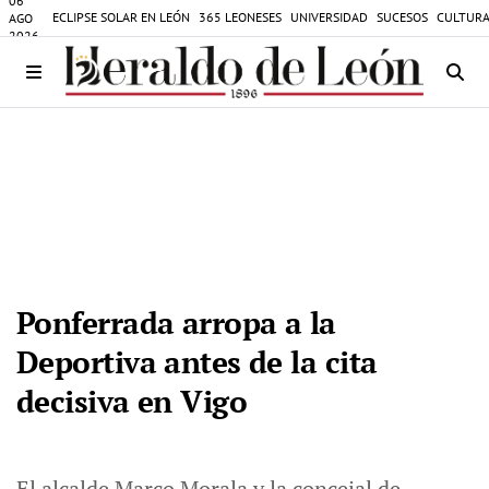
06
ECLIPSE SOLAR EN LEÓN
365 LEONESES
UNIVERSIDAD
SUCESOS
CULTURA
AGO
2026
Ponferrada arropa a la
Deportiva antes de la cita
decisiva en Vigo
El alcalde Marco Morala y la concejal de