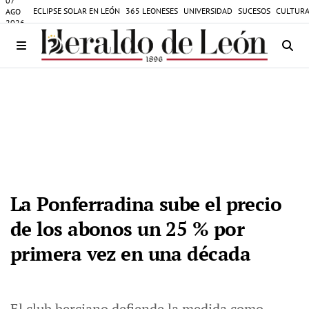
07
ECLIPSE SOLAR EN LEÓN
365 LEONESES
UNIVERSIDAD
SUCESOS
CULTURA
AGO
2026
La Ponferradina sube el precio
de los abonos un 25 % por
primera vez en una década
El club berciano defiende la medida como