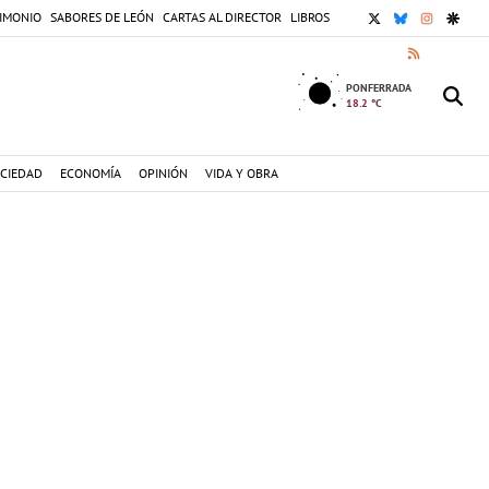
X
BLUESKY
INSTAGR
GOOG
IMONIO
SABORES DE LEÓN
CARTAS AL DIRECTOR
LIBROS
RSS
PONFERRADA
18.2 °C
CIEDAD
ECONOMÍA
OPINIÓN
VIDA Y OBRA