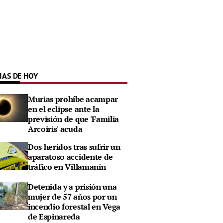
IAS DE HOY
Murias prohíbe acampar
en el eclipse ante la
previsión de que 'Familia
Arcoiris' acuda
Dos heridos tras sufrir un
aparatoso accidente de
tráfico en Villamanín
Detenida y a prisión una
mujer de 57 años por un
incendio forestal en Vega
de Espinareda