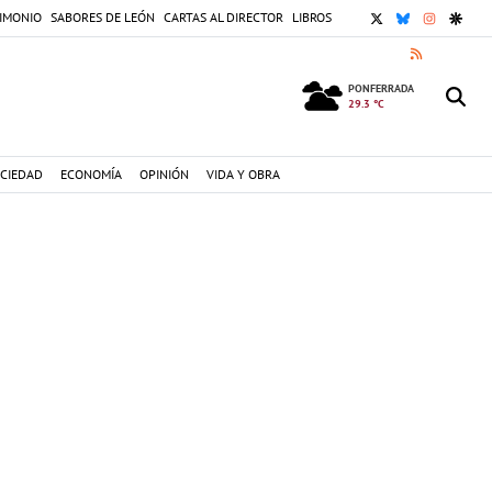
X
BLUESKY
INSTAGR
GOOG
IMONIO
SABORES DE LEÓN
CARTAS AL DIRECTOR
LIBROS
RSS
PONFERRADA
29.3 °C
CIEDAD
ECONOMÍA
OPINIÓN
VIDA Y OBRA