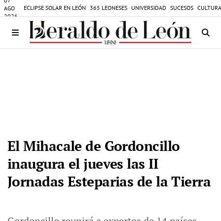
07
ECLIPSE SOLAR EN LEÓN
365 LEONESES
UNIVERSIDAD
SUCESOS
CULTURA
AGO
2026
El Mihacale de Gordoncillo
inaugura el jueves las II
Jornadas Esteparias de la Tierra
Gordoncillo reunirá a expertos de 14 países