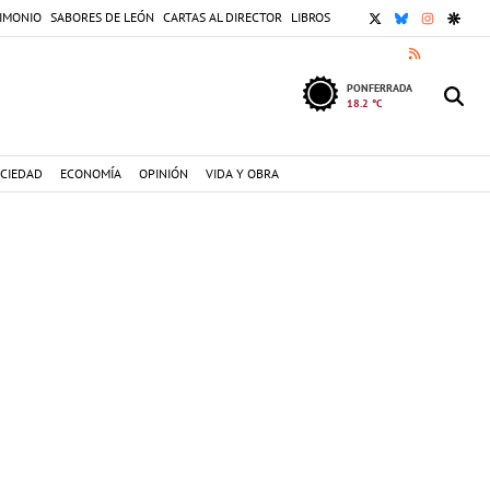
X
BLUESKY
INSTAGR
GOOG
IMONIO
SABORES DE LEÓN
CARTAS AL DIRECTOR
LIBROS
RSS
PONFERRADA
18.2 °C
CIEDAD
ECONOMÍA
OPINIÓN
VIDA Y OBRA