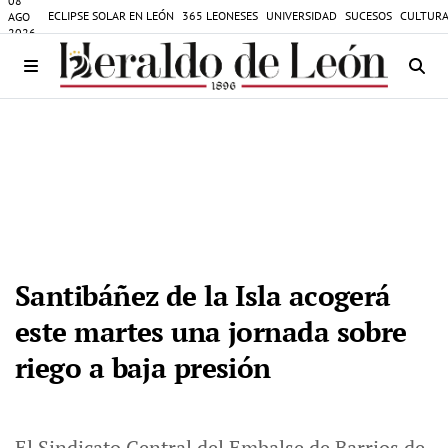
08
ECLIPSE SOLAR EN LEÓN
365 LEONESES
UNIVERSIDAD
SUCESOS
CULTURA
AGO
2026
Santibáñez de la Isla acogerá
este martes una jornada sobre
riego a baja presión
El Sindicato Central del Embalse de Barrios de