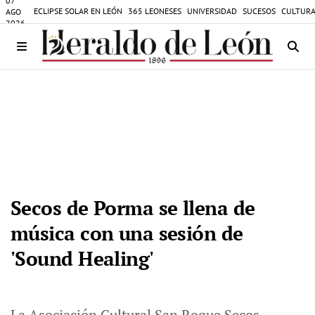
07
ECLIPSE SOLAR EN LEÓN
365 LEONESES
UNIVERSIDAD
SUCESOS
CULTURA
AGO
2026
Secos de Porma se llena de
música con una sesión de
'Sound Healing'
La Asociación Cultural San Roque Secos