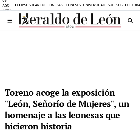
08
ECLIPSE SOLAR EN LEÓN
365 LEONESES
UNIVERSIDAD
SUCESOS
CULTURA
AGO
2026
Toreno acoge la exposición
"León, Señorío de Mujeres", un
homenaje a las leonesas que
hicieron historia