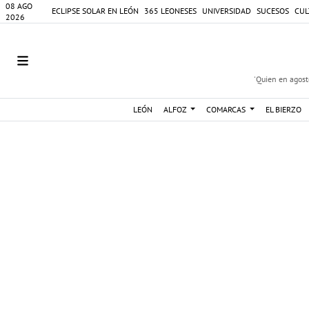
08 AGO
ECLIPSE SOLAR EN LEÓN
365 LEONESES
UNIVERSIDAD
SUCESOS
CUL
2026
'Quien en agosto
LEÓN
ALFOZ
COMARCAS
EL BIERZO