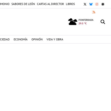
X
BLUESKY
INSTAGR
GOOG
IMONIO
SABORES DE LEÓN
CARTAS AL DIRECTOR
LIBROS
RSS
PONFERRADA
29.5 °C
CIEDAD
ECONOMÍA
OPINIÓN
VIDA Y OBRA