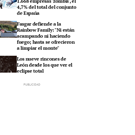
1.668 empresas 'zombis', el
4,7% del total del conjunto
de España
Fasgar defiende a la
Rainbow Family: "Ni están
acampando ni haciendo
fuego; hasta se ofrecieron
a limpiar el monte"
Los nueve rincones de
León desde los que ver el
eclipse total