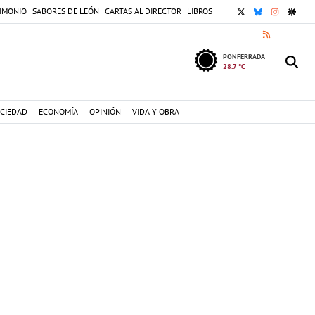
X
BLUESKY
INSTAGR
GOOG
IMONIO
SABORES DE LEÓN
CARTAS AL DIRECTOR
LIBROS
RSS
PONFERRADA
28.7 °C
CIEDAD
ECONOMÍA
OPINIÓN
VIDA Y OBRA