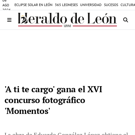
06
ECLIPSE SOLAR EN LEÓN
365 LEONESES
UNIVERSIDAD
SUCESOS
CULTURA
AGO
2026
'A ti te cargo' gana el XVI
concurso fotográfico
'Momentos'
La obra de Eduardo González López obtiene el