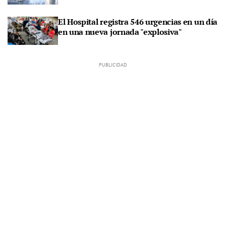
El Hospital registra 546 urgencias en un día
en una nueva jornada "explosiva"