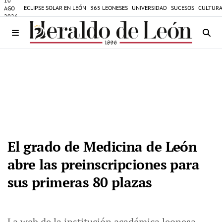
10
ECLIPSE SOLAR EN LEÓN
365 LEONESES
UNIVERSIDAD
SUCESOS
CULTURA
AGO
2026
El grado de Medicina de León
abre las preinscripciones para
sus primeras 80 plazas
La web de la institución académica leonesa