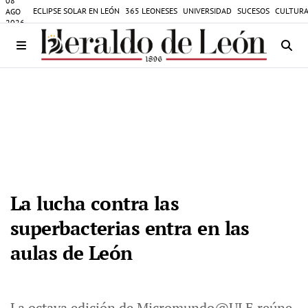
08
ECLIPSE SOLAR EN LEÓN
365 LEONESES
UNIVERSIDAD
SUCESOS
CULTURA
AGO
2026
La lucha contra las
superbacterias entra en las
aulas de León
La octava edición de Micromundo@ULE reúne