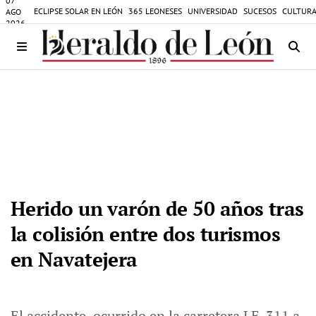
07
ECLIPSE SOLAR EN LEÓN
365 LEONESES
UNIVERSIDAD
SUCESOS
CULTURA
AGO
2026
Herido un varón de 50 años tras
la colisión entre dos turismos
en Navatejera
El accidente, ocurrido en la carretera LE-311 a