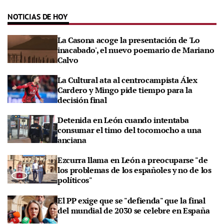
NOTICIAS DE HOY
La Casona acoge la presentación de 'Lo
inacabado', el nuevo poemario de Mariano
Calvo
La Cultural ata al centrocampista Álex
Cardero y Mingo pide tiempo para la
decisión final
Detenida en León cuando intentaba
consumar el timo del tocomocho a una
anciana
Ezcurra llama en León a preocuparse "de
los problemas de los españoles y no de los
políticos"
El PP exige que se "defienda" que la final
del mundial de 2030 se celebre en España