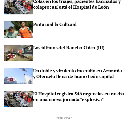
Colas en los triajes, pacientes hacinados y
colapso: así está el Hospital de León
Pinta mal la Cultural
Los últimos del Rancho Chico (III)
Un doble y virulento incendio en Armunia
y Oteruelo llena de humo León capital
El Hospital registra 546 urgencias en un día
en una nueva jornada "explosiva"