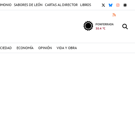
X
BLUESKY
INSTAGR
GOOG
IMONIO
SABORES DE LEÓN
CARTAS AL DIRECTOR
LIBROS
RSS
PONFERRADA
30.4 °C
CIEDAD
ECONOMÍA
OPINIÓN
VIDA Y OBRA