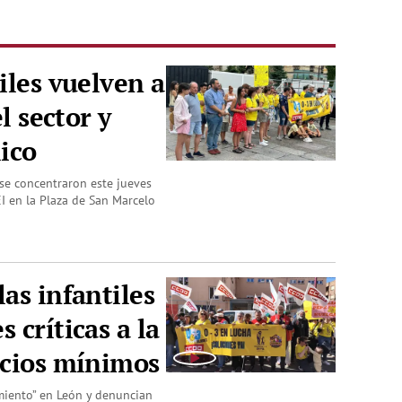
iles vuelven a
el sector y
lico
se concentraron este jueves
I en la Plaza de San Marcelo
as infantiles
 críticas a la
icios mínimos
miento” en León y denuncian