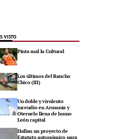
S VISTO
Pinta mal la Cultural
Los últimos del Rancho
Chico (III)
Un doble y virulento
incendio en Armunia y
Oteruelo llena de humo
León capital
Hallan un proyecto de
Estatuto autonómico para