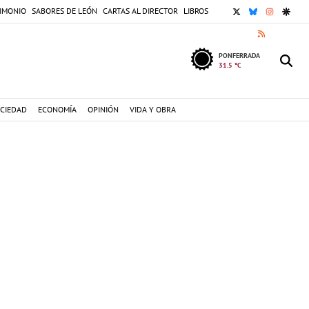
X
BLUESKY
INSTAGR
GOOG
IMONIO
SABORES DE LEÓN
CARTAS AL DIRECTOR
LIBROS
RSS
PONFERRADA
31.5 °C
CIEDAD
ECONOMÍA
OPINIÓN
VIDA Y OBRA