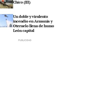
Chico (III)
Un doble y virulento
incendio en Armunia y
Oteruelo llena de humo
León capital