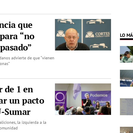
ncia que
 para “no
LO MÁ
 pasado”
adanos advierte de que “vienen
sonas”
r de 1 en
ar un pacto
IU-Sumar
aliciones, la izquierda a la
 Comunidad