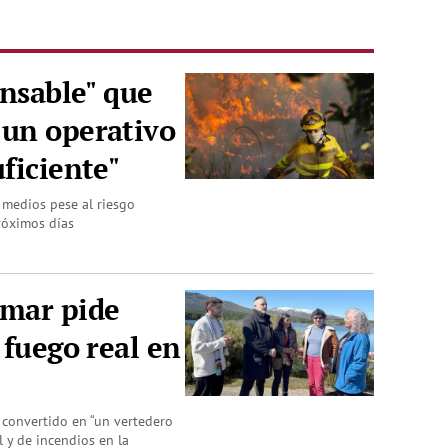
onsable" que
 un operativo
ficiente"
y medios pese al riesgo
róximos días
mar pide
 fuego real en
 convertido en “un vertedero
l y de incendios en la