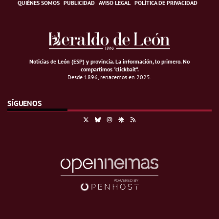
QUIÉNES SOMOS
PUBLICIDAD
AVISO LEGAL
POLÍTICA DE PRIVACIDAD
Noticias de León (ESP) y provincia. La información, lo primero
.
No
compartimos "clickbait".
Desde 1896, renacemos en 2025.
SÍGUENOS
X
Bluesky
Instagram
Google Discover
RSS