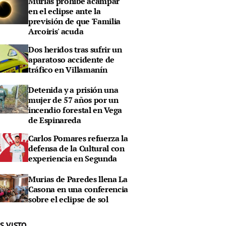
Murias prohíbe acampar
en el eclipse ante la
previsión de que 'Familia
Arcoiris' acuda
Dos heridos tras sufrir un
aparatoso accidente de
tráfico en Villamanín
Detenida y a prisión una
mujer de 57 años por un
incendio forestal en Vega
de Espinareda
Carlos Pomares refuerza la
defensa de la Cultural con
experiencia en Segunda
Murias de Paredes llena La
Casona en una conferencia
sobre el eclipse de sol
S VISTO