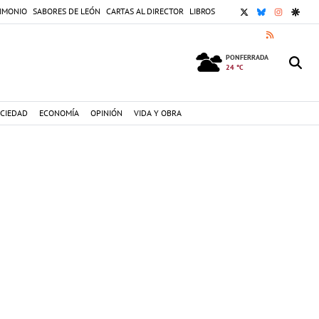
X
BLUESKY
INSTAGR
GOOG
IMONIO
SABORES DE LEÓN
CARTAS AL DIRECTOR
LIBROS
RSS
PONFERRADA
24 °C
CIEDAD
ECONOMÍA
OPINIÓN
VIDA Y OBRA