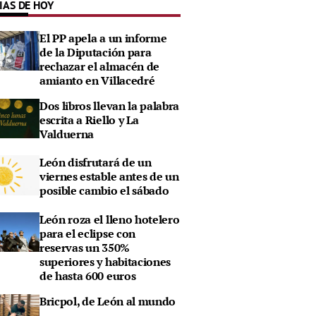
IAS DE HOY
El PP apela a un informe
de la Diputación para
rechazar el almacén de
amianto en Villacedré
Dos libros llevan la palabra
escrita a Riello y La
Valduerna
León disfrutará de un
viernes estable antes de un
posible cambio el sábado
León roza el lleno hotelero
para el eclipse con
reservas un 350%
superiores y habitaciones
de hasta 600 euros
Bricpol, de León al mundo