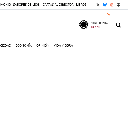
X
BLUESKY
INSTAGR
GOOG
IMONIO
SABORES DE LEÓN
CARTAS AL DIRECTOR
LIBROS
RSS
PONFERRADA
18.2 °C
CIEDAD
ECONOMÍA
OPINIÓN
VIDA Y OBRA