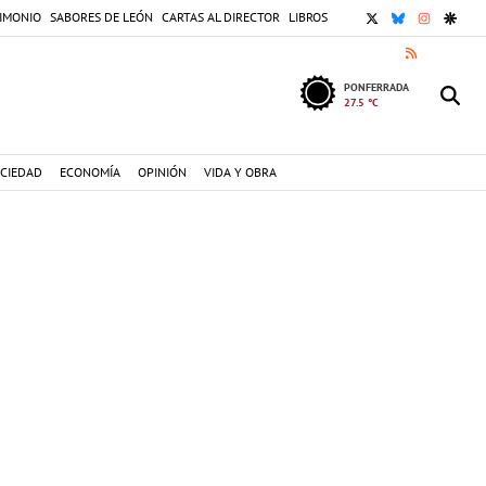
X
BLUESKY
INSTAGR
GOOG
IMONIO
SABORES DE LEÓN
CARTAS AL DIRECTOR
LIBROS
RSS
PONFERRADA
27.5 °C
CIEDAD
ECONOMÍA
OPINIÓN
VIDA Y OBRA