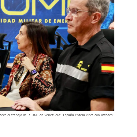
dece el trabajo de la UME en Venezuela: "España entera vibra con ustedes".