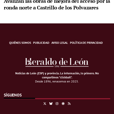
Avanzan las obras de mejora del acceso por la
ronda norte a Castrillo de los Polvazares
QUIÉNES SOMOS
PUBLICIDAD
AVISO LEGAL
POLÍTICA DE PRIVACIDAD
Noticias de León (ESP) y provincia. La información, lo primero
.
No
compartimos "clickbait".
Desde 1896, renacemos en 2025.
SÍGUENOS
X
Bluesky
Instagram
Google Discover
RSS