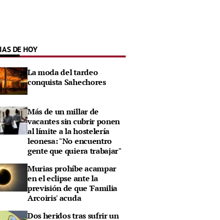
IAS DE HOY
La moda del tardeo
conquista Sahechores
Más de un millar de
vacantes sin cubrir ponen
al límite a la hostelería
leonesa: "No encuentro
gente que quiera trabajar"
Murias prohíbe acampar
en el eclipse ante la
previsión de que 'Familia
Arcoiris' acuda
Dos heridos tras sufrir un