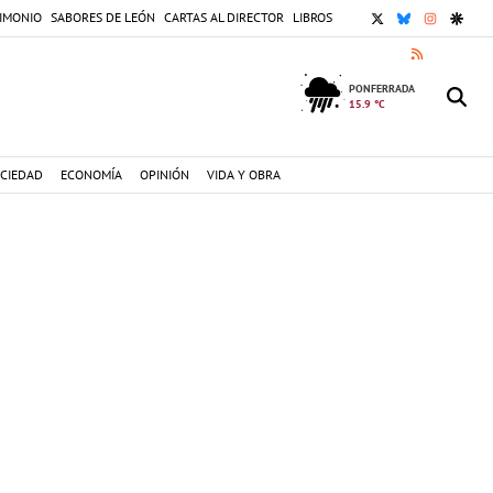
X
BLUESKY
INSTAGR
GOOG
IMONIO
SABORES DE LEÓN
CARTAS AL DIRECTOR
LIBROS
RSS
PONFERRADA
15.9 °C
CIEDAD
ECONOMÍA
OPINIÓN
VIDA Y OBRA