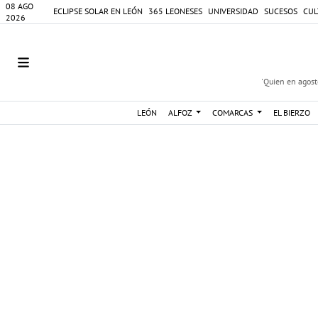
08 AGO
ECLIPSE SOLAR EN LEÓN
365 LEONESES
UNIVERSIDAD
SUCESOS
CUL
2026
'Quien en agosto
LEÓN
ALFOZ
COMARCAS
EL BIERZO