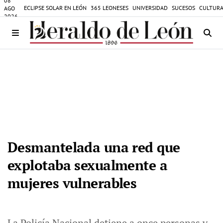
08
ECLIPSE SOLAR EN LEÓN
365 LEONESES
UNIVERSIDAD
SUCESOS
CULTURA
AGO
2026
Desmantelada una red que
explotaba sexualmente a
mujeres vulnerables
La Policía Nacional detiene a once personas y