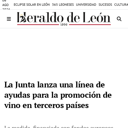
06
ECLIPSE SOLAR EN LEÓN
365 LEONESES
UNIVERSIDAD
SUCESOS
CULTURA
AGO
2026
La Junta lanza una línea de
ayudas para la promoción de
vino en terceros países
La medida, financiada con fondos europeos,