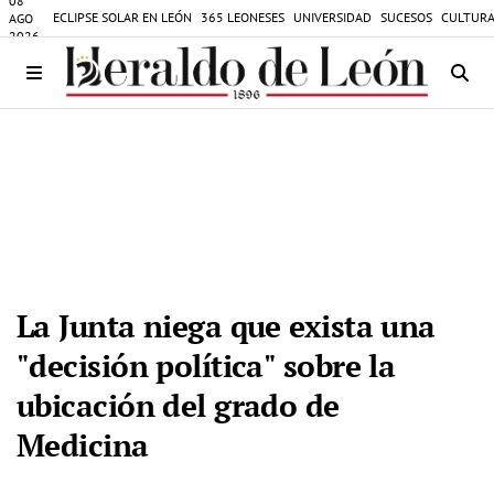
08
ECLIPSE SOLAR EN LEÓN
365 LEONESES
UNIVERSIDAD
SUCESOS
CULTURA
AGO
2026
La Junta niega que exista una
"decisión política" sobre la
ubicación del grado de
Medicina