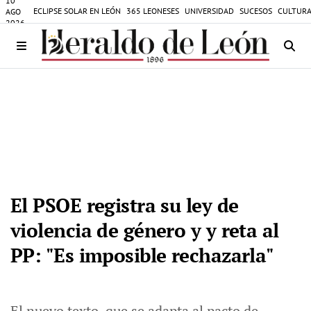
10
ECLIPSE SOLAR EN LEÓN
365 LEONESES
UNIVERSIDAD
SUCESOS
CULTURA
AGO
2026
El PSOE registra su ley de
violencia de género y y reta al
PP: "Es imposible rechazarla"
El nuevo texto, que se adapta al pacto de