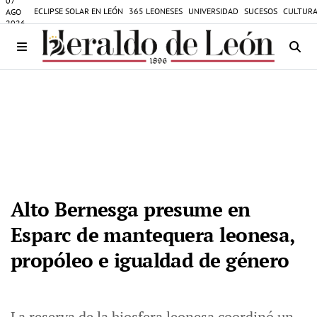
07
ECLIPSE SOLAR EN LEÓN
365 LEONESES
UNIVERSIDAD
SUCESOS
CULTURA
AGO
2026
Alto Bernesga presume en
Esparc de mantequera leonesa,
propóleo e igualdad de género
La reserva de la biosfera leonesa coordinó un