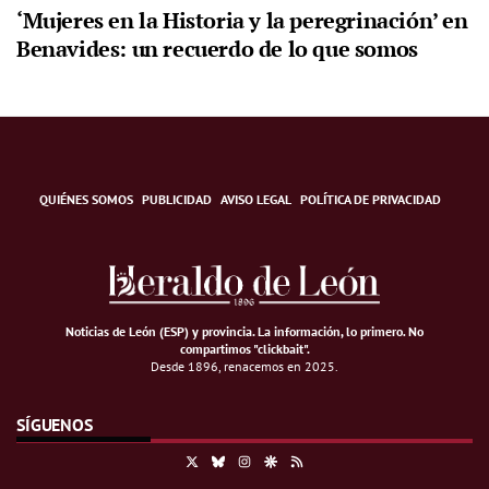
‘Mujeres en la Historia y la peregrinación’ en
Benavides: un recuerdo de lo que somos
QUIÉNES SOMOS
PUBLICIDAD
AVISO LEGAL
POLÍTICA DE PRIVACIDAD
Noticias de León (ESP) y provincia. La información, lo primero
.
No
compartimos "clickbait".
Desde 1896, renacemos en 2025.
SÍGUENOS
X
Bluesky
Instagram
Google Discover
RSS