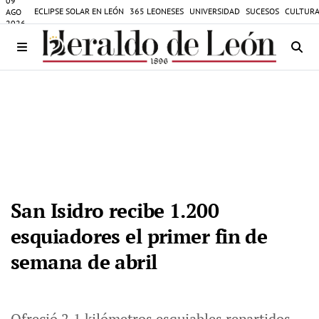
09
ECLIPSE SOLAR EN LEÓN
365 LEONESES
UNIVERSIDAD
SUCESOS
CULTURA
AGO
2026
San Isidro recibe 1.200
esquiadores el primer fin de
semana de abril
Ofreció 2,1 kilómetros esquiables repartidos