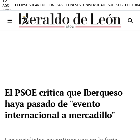
10
ECLIPSE SOLAR EN LEÓN
365 LEONESES
UNIVERSIDAD
SUCESOS
CULTURA
AGO
2026
El PSOE critica que Iberqueso
haya pasado de "evento
internacional a mercadillo"
Los socialistas coyantinos ven en la feria