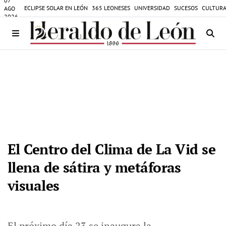
07
ECLIPSE SOLAR EN LEÓN
365 LEONESES
UNIVERSIDAD
SUCESOS
CULTURA
AGO
2026
El Centro del Clima de La Vid se
llena de sátira y metáforas
visuales
El próximo día 23 se inaugura la