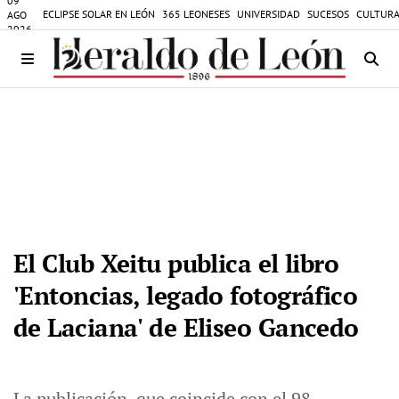
09
ECLIPSE SOLAR EN LEÓN
365 LEONESES
UNIVERSIDAD
SUCESOS
CULTURA
AGO
2026
El Club Xeitu publica el libro
'Entoncias, legado fotográfico
de Laciana' de Eliseo Gancedo
La publicación, que coincide con el 98