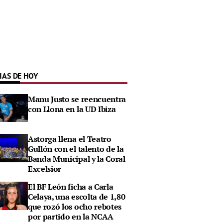
IAS DE HOY
Manu Justo se reencuentra
con Llona en la UD Ibiza
Astorga llena el Teatro
Gullón con el talento de la
Banda Municipal y la Coral
Excelsior
El BF León ficha a Carla
Celaya, una escolta de 1,80
que rozó los ocho rebotes
por partido en la NCAA