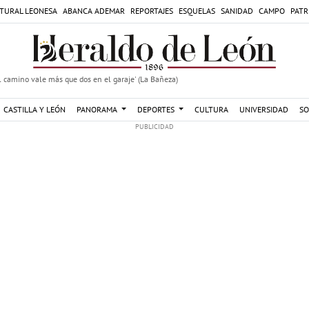
TURAL LEONESA
ABANCA ADEMAR
REPORTAJES
ESQUELAS
SANIDAD
CAMPO
PATR
 camino vale más que dos en el garaje' (La Bañeza)
CASTILLA Y LEÓN
PANORAMA
DEPORTES
CULTURA
UNIVERSIDAD
SO