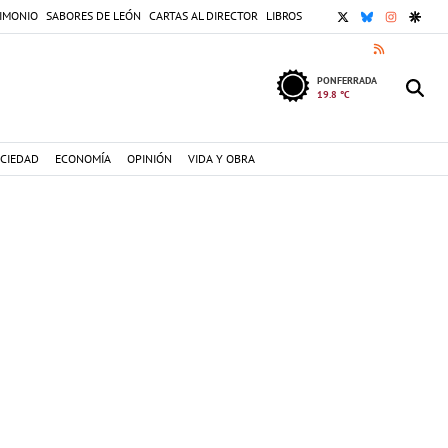
X
BLUESKY
INSTAGR
GOOG
IMONIO
SABORES DE LEÓN
CARTAS AL DIRECTOR
LIBROS
RSS
PONFERRADA
19.8 °C
CIEDAD
ECONOMÍA
OPINIÓN
VIDA Y OBRA