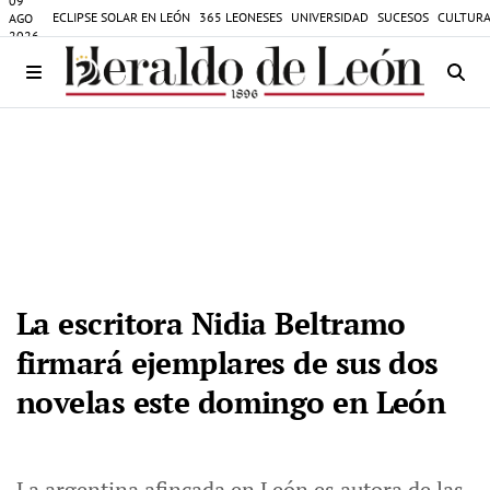
09
ECLIPSE SOLAR EN LEÓN
365 LEONESES
UNIVERSIDAD
SUCESOS
CULTURA
AGO
2026
La escritora Nidia Beltramo
firmará ejemplares de sus dos
novelas este domingo en León
La argentina afincada en León es autora de las