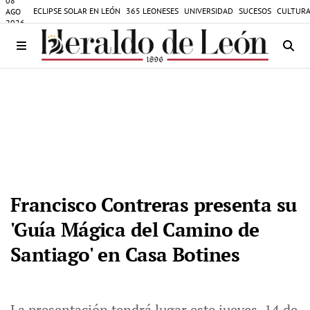
08
ECLIPSE SOLAR EN LEÓN
365 LEONESES
UNIVERSIDAD
SUCESOS
CULTURA
AGO
2026
Francisco Contreras presenta su
'Guía Mágica del Camino de
Santiago' en Casa Botines
La presentación tendrá lugar este jueves, 14 de