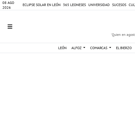
08 AGO
ECLIPSE SOLAR EN LEÓN
365 LEONESES
UNIVERSIDAD
SUCESOS
CUL
2026
'Quien en agosto
LEÓN
ALFOZ
COMARCAS
EL BIERZO