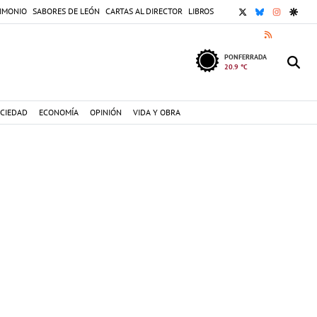
X
BLUESKY
INSTAGR
GOOG
IMONIO
SABORES DE LEÓN
CARTAS AL DIRECTOR
LIBROS
RSS
PONFERRADA
20.9 °C
CIEDAD
ECONOMÍA
OPINIÓN
VIDA Y OBRA