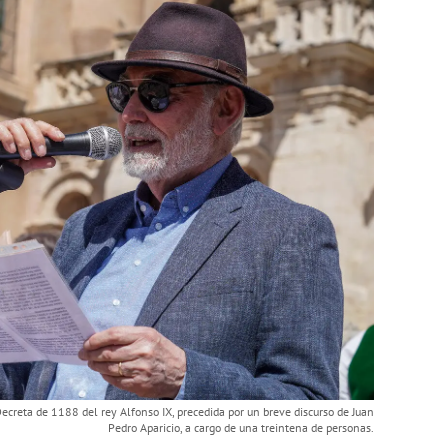
Decreta de 1188 del rey Alfonso IX, precedida por un breve discurso de Juan
Pedro Aparicio, a cargo de una treintena de personas.