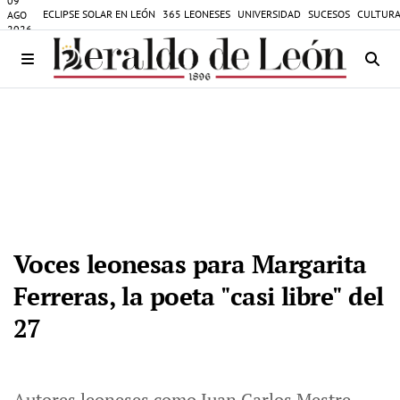
09
ECLIPSE SOLAR EN LEÓN
365 LEONESES
UNIVERSIDAD
SUCESOS
CULTURA
AGO
2026
Voces leonesas para Margarita
Ferreras, la poeta "casi libre" del
27
Autores leoneses como Juan Carlos Mestre,