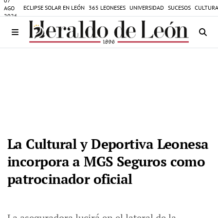
07
ECLIPSE SOLAR EN LEÓN
365 LEONESES
UNIVERSIDAD
SUCESOS
CULTURA
AGO
2026
La Cultural y Deportiva Leonesa
incorpora a MGS Seguros como
patrocinador oficial
La aseguradora lucirá en el lateral de la