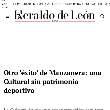
07
ECLIPSE SOLAR EN LEÓN
365 LEONESES
UNIVERSIDAD
SUCESOS
CULTURA
AGO
2026
Otro 'éxito' de Manzanera: una
Cultural sin patrimonio
deportivo
La Cultural inicia una reconstrucción casi total