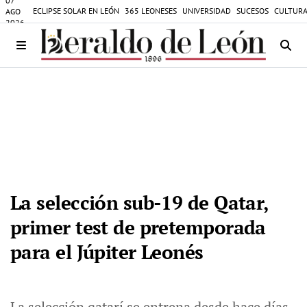
07
ECLIPSE SOLAR EN LEÓN
365 LEONESES
UNIVERSIDAD
SUCESOS
CULTURA
AGO
2026
La selección sub-19 de Qatar,
primer test de pretemporada
para el Júpiter Leonés
La selección qatarí se entrena desde hace días