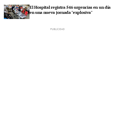
El Hospital registra 546 urgencias en un día
en una nueva jornada "explosiva"