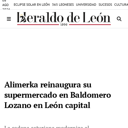
08
ECLIPSE SOLAR EN LEÓN
365 LEONESES
UNIVERSIDAD
SUCESOS
CULTURA
AGO
2026
Alimerka reinaugura su
supermercado en Baldomero
Lozano en León capital
La cadena asturiana moderniza el