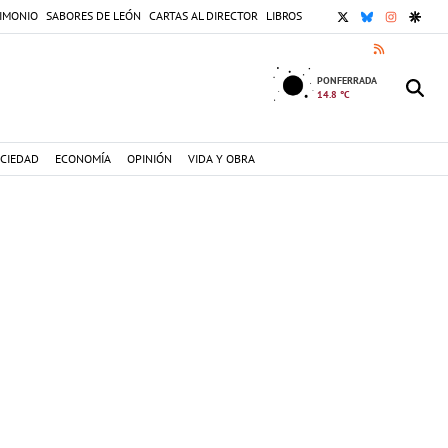
X
BLUESKY
INSTAGR
GOOG
IMONIO
SABORES DE LEÓN
CARTAS AL DIRECTOR
LIBROS
RSS
PONFERRADA
14.8 °C
CIEDAD
ECONOMÍA
OPINIÓN
VIDA Y OBRA