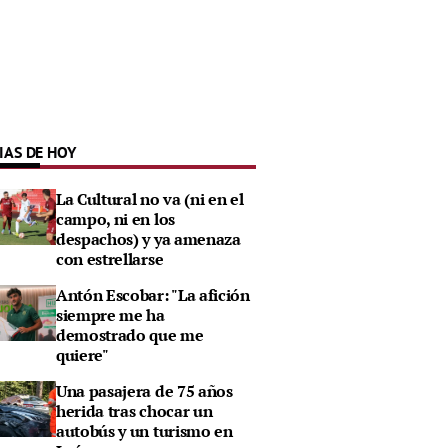
IAS DE HOY
La Cultural no va (ni en el
campo, ni en los
despachos) y ya amenaza
con estrellarse
Antón Escobar: "La afición
siempre me ha
demostrado que me
quiere"
Una pasajera de 75 años
herida tras chocar un
autobús y un turismo en