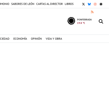
X
BLUESKY
INSTAGR
GOOG
IMONIO
SABORES DE LEÓN
CARTAS AL DIRECTOR
LIBROS
RSS
PONFERRADA
19.8 °C
CIEDAD
ECONOMÍA
OPINIÓN
VIDA Y OBRA