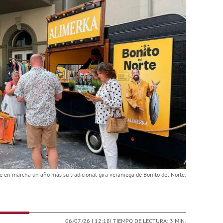
 en marcha un año más su tradicional gira veraniega de Bonito del Norte.
06/07/26 |
12:18
| TIEMPO DE LECTURA: 3 MIN.