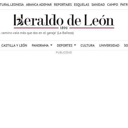
TURAL LEONESA
ABANCA ADEMAR
REPORTAJES
ESQUELAS
SANIDAD
CAMPO
PATR
 camino vale más que dos en el garaje' (La Bañeza)
CASTILLA Y LEÓN
PANORAMA
DEPORTES
CULTURA
UNIVERSIDAD
SO