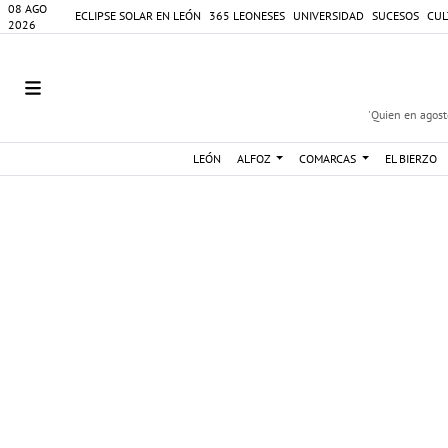
08 AGO
ECLIPSE SOLAR EN LEÓN
365 LEONESES
UNIVERSIDAD
SUCESOS
CUL
2026
'Quien en agosto
LEÓN
ALFOZ
COMARCAS
EL BIERZO