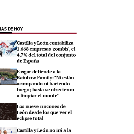
IAS DE HOY
Castilla y León contabiliza
1.668 empresas 'zombis', el
4,7% del total del conjunto
de España
Fasgar defiende a la
Rainbow Family: "Ni están
acampando ni haciendo
fuego; hasta se ofrecieron
a limpiar el monte"
Los nueve rincones de
León desde los que ver el
eclipse total
Castilla y León no irá a la