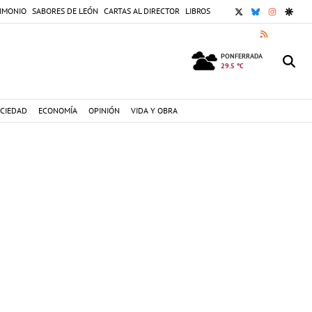
X
BLUESKY
INSTAGR
GOOG
IMONIO
SABORES DE LEÓN
CARTAS AL DIRECTOR
LIBROS
RSS
PONFERRADA
29.5 °C
CIEDAD
ECONOMÍA
OPINIÓN
VIDA Y OBRA